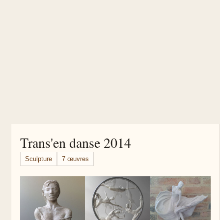
Trans'en danse 2014
Sculpture
7 œuvres
T
va